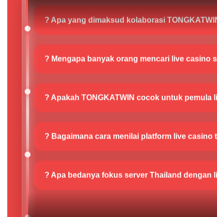
? Apa yang dimaksud kolaborasi TONGKATWIN
? Mengapa banyak orang mencari live casino s
? Apakah TONGKATWIN cocok untuk pemula li
? Bagaimana cara menilai platform live casino
? Apa bedanya fokus server Thailand dengan l