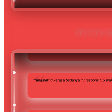
REVIEW M
"Awalnya cuma coba karena penasaran server Tha
"Yang paling kerasa bedanya itu respons CS wak